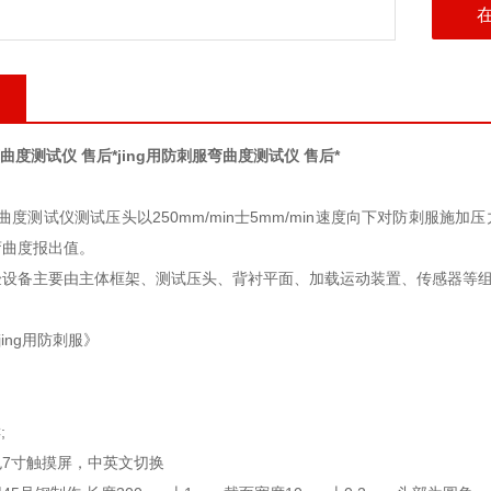
弯曲度测试仪 售后*
jing用防刺服弯曲度测试仪 售后*
服弯曲度测试仪测试压头以250mm/min士5mm/min速度向下对防刺服
弯曲度报出值。
验设备主要由主体框架、测试压头、背衬平面、加载运动装置、传感器等
 《jing用防刺服》
;
7寸触摸屏，中英文切换