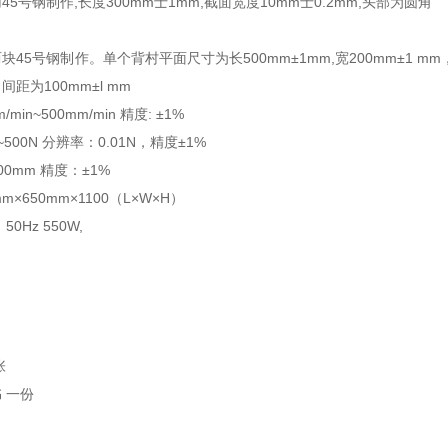
5号钢制作,长度300mm士1mm,截面宽度10mm士0.2mm,头部为圆角
45号钢制作。单个背村平面尺寸为长500mm±1mm,宽200mm±1 mm
距为100mm±l mm
in~500mm/min 精度: ±1%
500N 分辨率：0.01N，精度±1%
0mm 精度：±1%
×650mm×1100（L×W×H）
50Hz 550W,
：
张
 一份