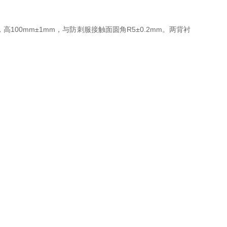
，高100mm±1mm，与防刺服接触面圆角R5±0.2mm。两背衬