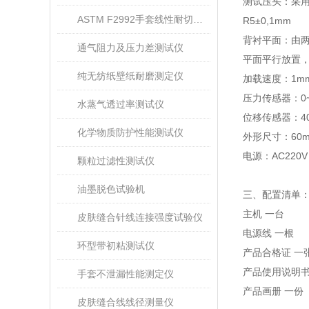
测试压头：采用4
ASTM F2992手套线性耐切割性能试验仪
R5±0,1mm
背衬平面：由两块
通气阻力及压力差测试仪
平面平行放置，间
纯无纺纸壁纸耐磨测定仪
加载速度：1mm/m
压力传感器：0~
水蒸气透过率测试仪
位移传感器：40
化学物质防护性能测试仪
外形尺寸：60mm
电源：AC220V 
颗粒过滤性测试仪
油墨脱色试验机
三、配置清单
主机 一台
皮肤缝合针线连接强度试验仪
电源线 一根
环型带初粘测试仪
产品合格证 一
产品使用说明书
手套不泄漏性能测定仪
产品画册 一份
皮肤缝合线线径测量仪