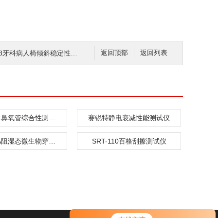
牙科病人椅倾斜稳定性试验仪 测试稳定
返回顶部
返回列表
SRT-Z051鼻氧管综合性测试仪
赛锐特静电衰减性能测试仪
SRT-287A阻湿态微生物穿透测试仪
SRT-110百格刮擦测试仪