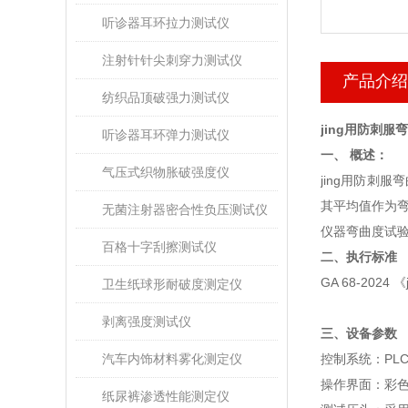
听诊器耳环拉力测试仪
注射针针尖刺穿力测试仪
产品介绍
纺织品顶破强力测试仪
jing用防刺服
听诊器耳环弹力测试仪
一、 概述：
气压式织物胀破强度仪
jing用防刺
其平均值作为
无菌注射器密合性负压测试仪
仪器弯曲度试
百格十字刮擦测试仪
二、执行标准
GA 68-2024
卫生纸球形耐破度测定仪
剥离强度测试仪
三、设备参数
汽车内饰材料雾化测定仪
控制系统：PLC
操作界面：彩色
纸尿裤渗透性能测定仪