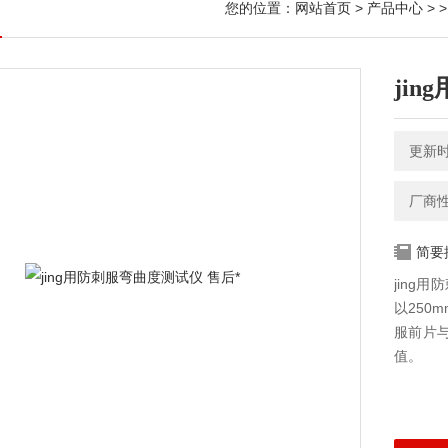
您的位置：
网站首页
>
产品中心
> 
ji
更新时间
厂商
简要
jing
以250
服前片
值。