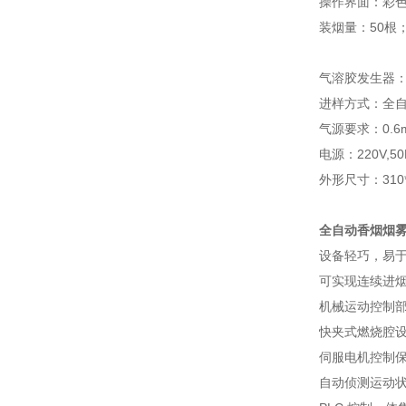
操作界面：彩色
装烟量：50根
气溶胶发生器：
进样方式：全
气源要求：0.6
电源：220V,50
外形尺寸：310*
全自动香烟烟
设备轻巧，易
可实现连续进
机械运动控制
快夹式燃烧腔
伺服电机控制
自动侦测运动状