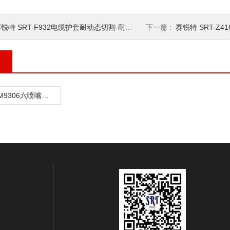
锐特 SRT-F932电缆护套耐动态切割-耐刮磨试验仪 测试稳定
下一篇 :
赛锐特 SRT-Z416
赛锐特 SRT-M9306六喷嘴雾化器(气溶胶发生器） 操作简单