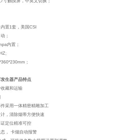
7寸触摸屏，中英文切换；
；
内置1套，美国CSI
自动；
mpa内置；
HZ;
360*230mm；
雾发生器产品特点
于收藏和运输
烟
部件采用一体精密精雕加工
设计，清除烟蒂方便快速
保证定位精准可控
态， 卡烟自动报警