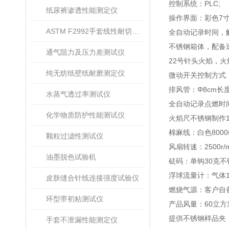
控制系统：
PLC;
纸尿裤渗透性能测定仪
操作界面：彩色
7
ASTM F2992手套线性耐切割性能试验仪
全自动记录时间，
不锈钢箱体，配备
通气阻力及压力差测试仪
22
号针头火焰，火
纯无纺纸壁纸耐磨测定仪
微动开关控制方式
排风管：
Φ
8cm
长
水蒸气透过率测试仪
全
自动记录点燃时
化学物质防护性能测试仪
火焰尺不锈钢制作
棉麻线：白色
8000
颗粒过滤性测试仪
风扇转速
：
2500r/
油墨脱色试验机
砝码：单钩
30
克不
浮球流量计：
气体
皮肤缝合针线连接强度试验仪
燃烧气源：客户自
环型带初粘测试仪
产品风量
：
60
立方
提供不锈钢样品夹
手套不泄漏性能测定仪