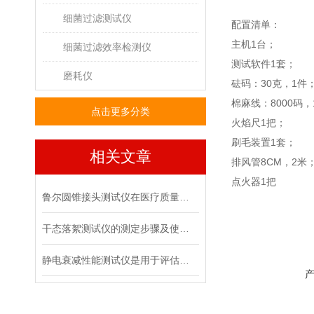
细菌过滤测试仪
配置清单：
主机
1
台；
细菌过滤效率检测仪
测试软件
1
套；
磨耗仪
砝码：
30
克，
1
件
棉麻线：
8000
码，
点击更多分类
火焰尺
1
把；
刷毛装置
1
套；
相关文章
排风管
8CM
，
2
米
点火器
1
把
鲁尔圆锥接头测试仪在医疗质量管控中的具体作用
干态落絮测试仪的测定步骤及使用注意事项
静电衰减性能测试仪是用于评估材料静电消散能力的专用设备