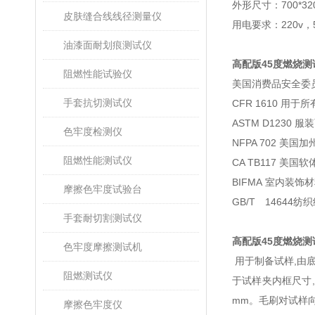
外形尺寸：
700*3
皮肤缝合线线径测量仪
用电要求：
220v
，
油漆面耐划痕测试仪
高配版45度燃烧
阻燃性能试验仪
美国消费品安全委
手套抗切测试仪
CFR 1610
用于所
ASTM D1230
服装
色牢度检测仪
NFPA 702
美国加
阻燃性能测试仪
CA TB117
美国软
BIFMA
室内装饰材
摩擦色牢度试验台
GB/T
14644
纺织
手套耐切割测试仪
高配版
45
度燃烧测
色牢度摩擦测试机
用于制备试样
,
由
阻燃测试仪
于试样夹内框尺寸
,
mm
。毛刷对试样
摩擦色牢度仪