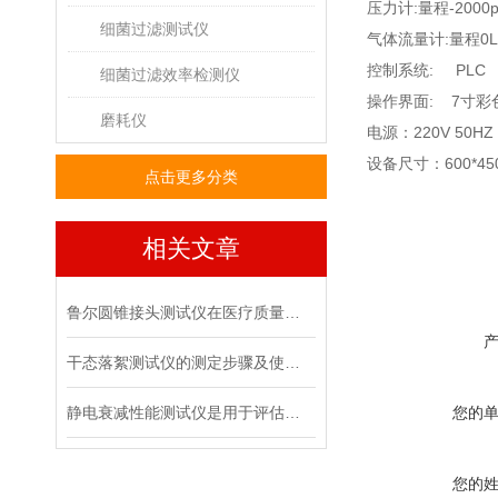
压力计
:
量程
-2000p
细菌过滤测试仪
气体流量计
:
量程
0L
控制系统
: PLC
细菌过滤效率检测仪
操作界面
: 7
寸
彩
磨耗仪
电源：
220V 50H
设备尺寸：
600*4
点击更多分类
相关文章
鲁尔圆锥接头测试仪在医疗质量管控中的具体作用
干态落絮测试仪的测定步骤及使用注意事项
静电衰减性能测试仪是用于评估材料静电消散能力的专用设备
您的
您的