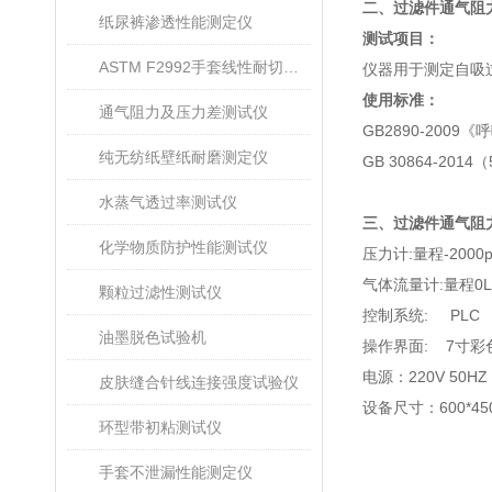
二、
过滤件通气阻
纸尿裤渗透性能测定仪
测试项目：
ASTM F2992手套线性耐切割性能试验仪
仪器用于测定自吸
使用标准：
通气阻力及压力差测试仪
GB2890-2009
《呼
纯无纺纸壁纸耐磨测定仪
GB 30864-2014
（
水蒸气透过率测试仪
三、
过滤件通气阻
化学物质防护性能测试仪
压力计
:
量程
-2000p
气体流量计
:
量程
0L
颗粒过滤性测试仪
控制系统
: PLC
油墨脱色试验机
操作界面
: 7
寸
彩
电源：
220V 50H
皮肤缝合针线连接强度试验仪
设备尺寸：
600*4
环型带初粘测试仪
手套不泄漏性能测定仪