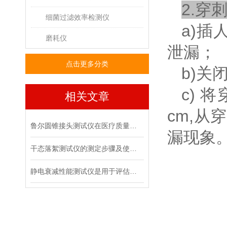
2.
穿
细菌过滤效率检测仪
a)
插
磨耗仪
泄漏；
点击更多分类
b)
关
c)
将
相关文章
cm,
从穿
鲁尔圆锥接头测试仪在医疗质量管控中的具体作用
漏现象
干态落絮测试仪的测定步骤及使用注意事项
静电衰减性能测试仪是用于评估材料静电消散能力的专用设备