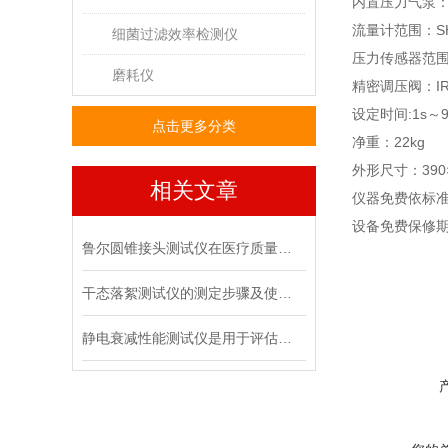
内置压力气泵
流量计范围：
S
细菌过滤效率检测仪
压力传感器范
磨耗仪
精密调压阀：
I
设定时间
:1s
～
点击更多分类
净重：
2
2
kg
外形尺寸：
390
相关文章
仪器免费依标
设备免费保修
鲁尔圆锥接头测试仪在医疗质量管控中的具体作用
干态落絮测试仪的测定步骤及使用注意事项
静电衰减性能测试仪是用于评估材料静电消散能力的专用设备