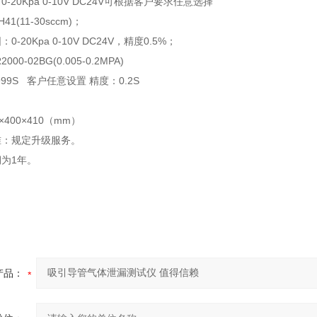
：
0-20Kpa 0-10V DC24V
可根据客户要求任意选择
H41(11-30sccm)
；
围：
0-20Kpa 0-10V DC24V
，精度
0.5%
；
R2000-02BG(0.005-0.2MPA)
999S
客户任意设置
精度：
0.2S
×
400
×
410
（
mm
）
准：规定升级服务。
期为
1
年。
产品：