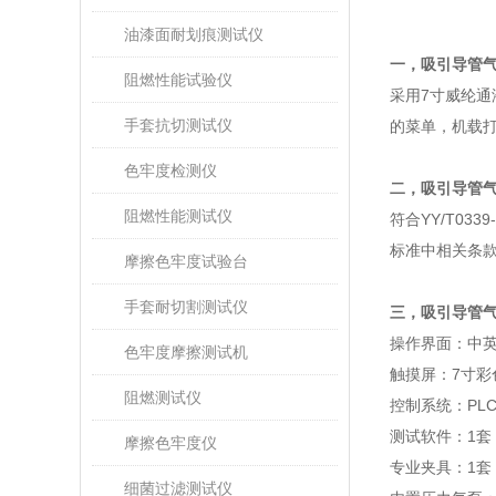
油漆面耐划痕测试仪
一，
吸引导管
阻燃性能试验仪
采用7寸威纶
手套抗切测试仪
的菜单，机载
色牢度检测仪
二，
吸引导管
阻燃性能测试仪
符合YY/T0339-
标准中相关条
摩擦色牢度试验台
手套耐切割测试仪
三，
吸引导管
操作界面
：
中
色牢度摩擦测试机
触摸屏：
7
寸彩
阻燃测试仪
控制系统：
PL
测试软件：
1
套
摩擦色牢度仪
专业夹具：
1
套
细菌过滤测试仪