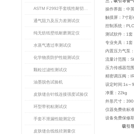
三，
吸引导管
ASTM F2992手套线性耐切割性能试验仪
操作界面
：
中
触摸屏：
7
寸彩
通气阻力及压力差测试仪
控制系统：
PL
纯无纺纸壁纸耐磨测定仪
测试软件：
1
套
专业夹具：
1
套
水蒸气透过率测试仪
内置压力气泵
化学物质防护性能测试仪
流量计范围：
S
压力传感器范
颗粒过滤性测试仪
精密调压阀：
I
油墨脱色试验机
设定时间
:1s
～
净重：
2
2
kg
皮肤缝合针线连接强度试验仪
外形尺寸：
390
环型带初粘测试仪
仪器免费依标
设备免费保修
手套不泄漏性能测定仪
吸引导
皮肤缝合线线径测量仪