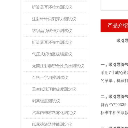
听诊器耳环拉力测试仪
注射针针尖刺穿力测试仪
产品介绍
纺织品顶破强力测试仪
吸引
听诊器耳环弹力测试仪
气压式织物胀破强度仪
一，
吸引导管
无菌注射器密合性负压测试仪
采用7寸威纶
百格十字刮擦测试仪
的菜单，机载
卫生纸球形耐破度测定仪
二，
吸引导管
剥离强度测试仪
符合YY/T0339-
汽车内饰材料雾化测定仪
标准中相关条
纸尿裤渗透性能测定仪