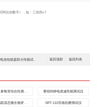
写阿拉伯数字），如：三加四=7
池包箱盖防火性能试验仪 详细参数
返回顶部
返回列表
SRT-Z051鼻氧管综合性测试仪
赛锐特静电衰减性能测试仪
SRT-287A阻湿态微生物穿透测试仪
SRT-110百格刮擦测试仪