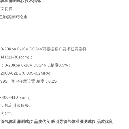
气体泄漏测试仪
技术指标
英文切换
色触摸屏威纶通
C
：
0-20Kpa 0-10V DC24V
可根据客户要求任意选择
H41(11-30sccm)
；
围：
0-20Kpa 0-10V DC24V
，精度
0.5%
；
R2000-02BG(0.005-0.2MPA)
999S
客户任意设置
精度：
0.2S
×
400
×
410
（
mm
）
准：规定升级服务。
期为
1
年。
管气体泄漏测试仪 品质优良 吸引导管气体泄漏测试仪 品质优良