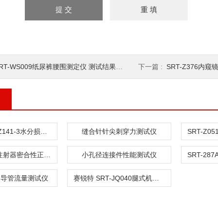
RT-WS009纸尿裤腰围测定仪 测试结果准确
下一篇 :
SRT-Z376内
赛锐特 SRT-Z141-3水分损失测量仪
缝合针针尖刺穿力测试仪
SRT-HZ021注射器密合性正压测试仪
小孔径连接件性能测试仪
0-3导管流量测试仪
赛锐特 SRT-JQ040腿式机器人最大跳跃长度测试仪 性能稳定