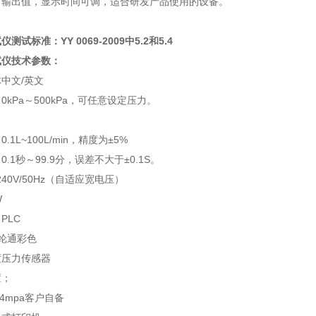
力输出值，显示时间可调，适合研发产品使用的设备。
试标准：YY 0069-2009中5.2和5.4
试仪技术参数：
体中文
/
英文
：
0kPa
～
500
kPa
，可任意设定压
力
。
：
0.1L~100L/min
，精度为
±
5%
：
0.1
秒～
99.9
分，误差不大于±
0.1S
。
240V/50Hz
（自适应宽电压）
W
：
PLC
纶通彩色
度压力传感器
置
；
.4mpa
客户自备