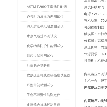
流量输出范围
ASTM F2992手套线性耐切割性能试验仪
测试持续时间
电源：
AC90V-
通气阻力及压力差测试仪
整机功率：
70
纯无纺纸壁纸耐磨测定仪
可编程控制器
触摸屏：
7
寸
威
水蒸气透过率测试仪
传感器：高精
化学物质防护性能测试仪
测压机构：内
气源要求：
0-0
颗粒过滤性测试仪
打印机：机载
油墨脱色试验机
内窥镜压力测
皮肤缝合针线连接强度试验仪
主机一台，
扳
环型带初粘测试仪
内窥镜压力测试
手套不泄漏性能测定仪
内窥镜压力测
皮肤缝合线线径测量仪