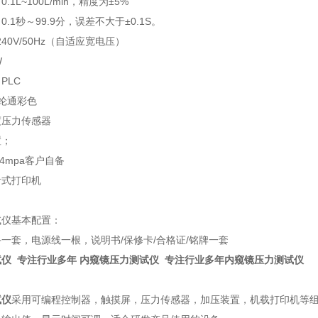
：
0.1L~100L/min
，精度为
±
5%
：
0.1
秒～
99.9
分，误差不大于±
0.1S
。
240V/50Hz
（自适应宽电压）
W
：
PLC
纶通彩色
度压力传感器
置
；
.4mpa
客户自备
针式打印机
试仪基本配置：
手一套，电源线一根，说明书
/
保修卡
/
合格证
/
铭牌一套
仪 专注行业多年 内窥镜压力测试仪 专注行业多年内窥镜压力测试仪
试仪
采用可编程控制器，触摸屏，压力传感器，加压装置，机载打印机等