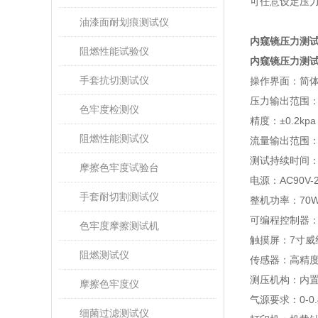
可任意设定压
油漆面耐划痕测试仪
内
窥镜压力测试仪测
阻燃性能试验仪
内窥镜压力测
手套抗切测试仪
操作界面：简
压力输出范围
色牢度检测仪
精度：
±
0.2kpa
阻燃性能测试仪
流量输出范围
测试持续时间
摩擦色牢度试验台
电源：
AC90V-
手套耐切割测试仪
整机功率：
70
可编程控制器
色牢度摩擦测试机
触摸屏：
7
寸
威
阻燃测试仪
传感器：高精
测压机构：内
摩擦色牢度仪
气源要求：
0-0
细菌过滤测试仪