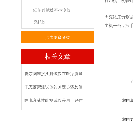
打印机：机载
细菌过滤效率检测仪
内窥镜压力测
磨耗仪
主机一台，
扳
点击更多分类
相关文章
鲁尔圆锥接头测试仪在医疗质量管控中的具体作用
干态落絮测试仪的测定步骤及使用注意事项
静电衰减性能测试仪是用于评估材料静电消散能力的专用设备
您的
您的