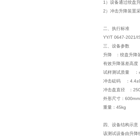
1
）设备通过绞盘
2
）冲击升降装置
二、执行标准
YY/T 0647-2021/I
三、
设备参数
升降 ：绞盘升降
有效升降落差高度
试样测试质量 ：
冲击砝码 ：
4.4
±
冲击盘直径 ：
25
外形尺寸：
600mm
重量：
45kg
四、设备结构示意
该测试设备由
升降