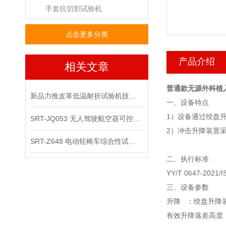
手套抗切割试验机
点击更多分类
产品介绍
相关文章
普通款无源外科植
新品力推皮革低温耐折试验机技术讲解
一、设备特点
1
）设备通过绞盘
SRT-JQ053 无人驾驶航空器可控性综合试验机可以用在那些场景
2
）冲击升降装置
SRT-Z648 电动轮椅车综合性试验机的应用领域有哪些
二、执行标准
YY/T 0647-2021/I
三、
设备参数
升降 ：绞盘升降
有效升降落差高度