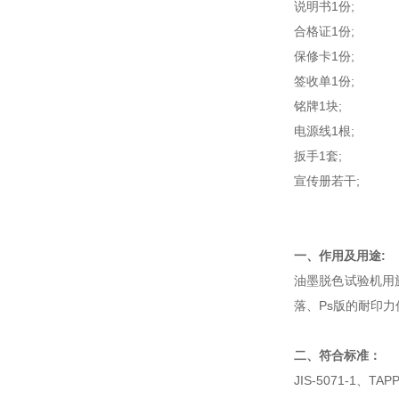
说明书1份;
合格证1份;
保修卡1份;
签收单1份;
铭牌1块;
电源线1根;
扳手1套;
宣传册若干;
一、作用及用途:
油墨脱色试验机用
落、Ps版的耐印
二、符合标准：
JIS-5071-1、TAP