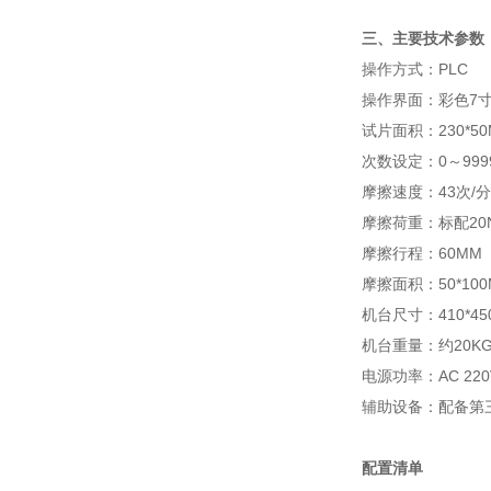
三、主要技术参数
操作方式：PLC
操作界面：彩色7
试片面积：230*50
次数设定：0～99
摩擦速度：43次/分
摩擦荷重：标配20N±
摩擦行程：60MM
摩擦面积：50*100
机台尺寸：410*450
机台重量：约20K
电源功率：AC 220V
辅助设备：配备第三
配置清单