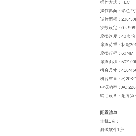
操作方式：PLC
操作界面：彩色7
试片面积：230*50
次数设定：0～99
摩擦速度：43次/分
摩擦荷重：标配20N±
摩擦行程：60MM
摩擦面积：50*100
机台尺寸：410*450
机台重量：约20K
电源功率：AC 220V
辅助设备：配备第三
配置清单
主机1台；
测试软件1套；