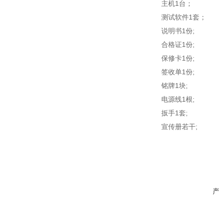
主机1台；
测试软件1套；
说明书1份;
合格证1份;
保修卡1份;
签收单1份;
铭牌1块;
电源线1根;
扳手1套;
宣传册若干;