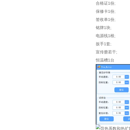
合格证1份;
保修卡1份;
签收单1份;
铭牌1块;
电源线1根;
扳手1套;
宣传册若干;
恒温槽1台