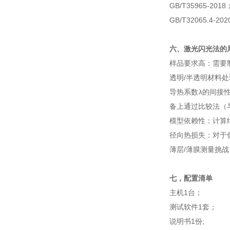
‌GB/T35965-2018
‌GB/T32065.4-202
六、激光闪光法的
‌样品要求高：‌
‌透明/半透明材
‌导热系数λ的间接性
备上通过比较法（
‌模型依赖性：‌
‌径向热损失：‌
‌薄层/薄膜测量挑
七，配置清单
主机1台；
测试软件1套；
说明书1份;