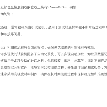
；
跖趾部位至楦底轴线的垂线上装有
5.5mmX40mm
钢轴；
锈钢制造；
试验机，通常被称为曲折试验机，是用于测试鞋底材料在不断弯折过程中
纹和破损等问题。
点：
备设计和测试流程符合国家标准，确保测试结果的可靠性和有效性。
：许多现代的试验机配备了自动化系统，可以实现自动加载、卸载及数据
能够适用于多种类型的鞋底材料，包括橡胶、塑料、皮革等，满足不同产
：集成数据分析软件，能够实时监控测试过程，并生成详细的测试报告，
备通常采用高强度材料制作，确保在长时间使用过程中保持稳定性和准确