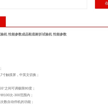
验机 性能参数
成品鞋底耐折试验机 性能参数
;
色
7
寸触摸屏，中英文切换；
55“
之间可调
极限
80
度；
分钟
100
次
-300
范围内
；
挠次数自动停机的功能
；