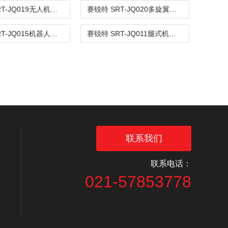
赛锐特 SRT-JQ019无人机螺旋桨叶平衡试验机 质量保证
赛锐特 SRT-JQ020多旋翼无人机电池跌落试验机 专业生产
赛锐特 SRT-JQ015机器人静态稳定性试验机 质量保证
赛锐特 SRT-JQ011腿式机器人最大跨越距离试验机 性能稳定
联系我们
联系电话：
021-57853778