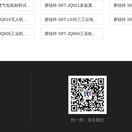
SRT-HZ129透气包装材料试验仪
赛锐特 SRT-JQ021多旋翼无人机振动试验机 技术指导
赛锐特 SRT-JQ018无人机跌落试验台 性能稳定
赛锐特 SRT-L039三工位电脑版液体持续燃烧试验仪 专业生产
赛锐特 SRT-JQ005工业机器人沙尘防护试验机 符合标准
赛锐特 SRT-JQ004工业机器人机械环境倾斜和摇摆可靠性试验机
扫一扫，关注我们