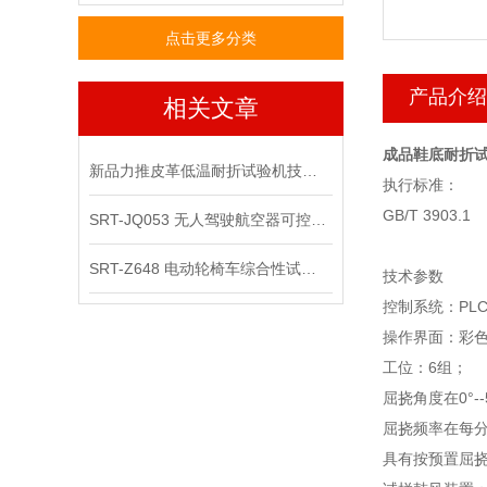
点击更多分类
产品介绍
相关文章
成品鞋底耐折试
新品力推皮革低温耐折试验机技术讲解
执行标准：
GB/T 3903.1
SRT-JQ053 无人驾驶航空器可控性综合试验机可以用在那些场景
SRT-Z648 电动轮椅车综合性试验机的应用领域有哪些
技术参数
控制系统：
PLC
操作界面：彩
工位：
6
组；
屈挠角度在
0°--
屈挠频率在每
具有按预置屈