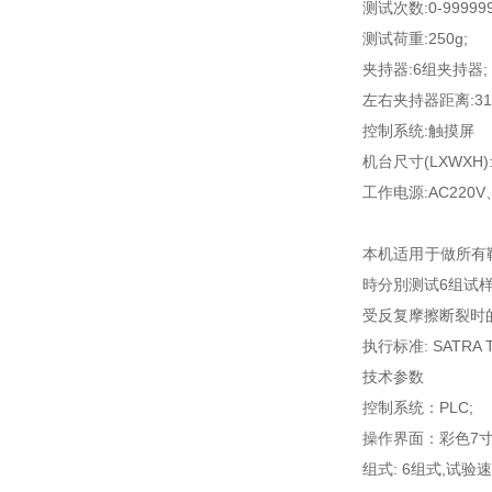
测试次数
:0-99999
测试荷重
:250g
;
夹持器
:
6
组夹持器
;
左右夹持器距离
:3
控制系统
:
触摸屏
机台尺寸
(LXWXH)
工作电源
:AC220V
本机适用于做所有
時分別测试
6
组试
受反复摩擦断裂时
执行标准
: SATRA 
技术参数
控制系统：
PLC;
操作界面：彩色
7
组式
:
6
组式
,
试验速