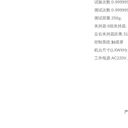
试验次数
:0-99999
测试次数
:0-99999
测试荷重
:250g
;
夹持器
:
6
组夹持器
;
左右夹持器距离
:3
控制系统
:
触摸屏
机台尺寸
(LXWXH)
工作电源
:AC220V