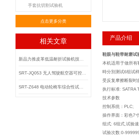
手套抗切割试验机
点击更多分类
产品介绍
相关文章
鞋眼与鞋带耐磨试
新品力推皮革低温耐折试验机技术讲解
本机适用于做所有
時分別测试
6
组试
SRT-JQ053 无人驾驶航空器可控性综合试验机可以用在那些场景
受反复摩擦断裂时
SRT-Z648 电动轮椅车综合性试验机的应用领域有哪些
执行标准
: SATRA 
技术参数
控制系统：
PLC;
操作界面：彩色
7
组式
:
6
组式
,
试验速
试验次数
:0-99999