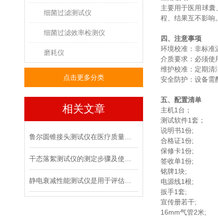
主要用于医用球囊
细菌过滤测试仪
程、结果互不影响
细菌过滤效率检测仪
四、注意事项
‌环境校准‌：非标
磨耗仪
‌介质要求‌：必须使
‌维护校准‌：定期
点击更多分类
‌安全防护‌：设备
五、配置清单
相关文章
主机1台；
测试软件1套；
说明书1份;
鲁尔圆锥接头测试仪在医疗质量管控中的具体作用
合格证1份;
保修卡1份;
干态落絮测试仪的测定步骤及使用注意事项
签收单1份;
铭牌1块;
静电衰减性能测试仪是用于评估材料静电消散能力的专用设备
电源线1根;
扳手1套;
宣传册若干;
16mm气管2米;