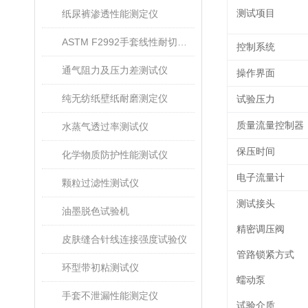
测试项目
纸尿裤渗透性能测定仪
ASTM F2992手套线性耐切割性能试验仪
控制系统
通气阻力及压力差测试仪
操作界面
纯无纺纸壁纸耐磨测定仪
试验压力
质量流量控制器
水蒸气透过率测试仪
保压时间
化学物质防护性能测试仪
电子流量计
颗粒过滤性测试仪
测试接头
油墨脱色试验机
精密调压阀
皮肤缝合针线连接强度试验仪
管路锁紧方式
环型带初粘测试仪
蠕动泵
手套不泄漏性能测定仪
试验介质