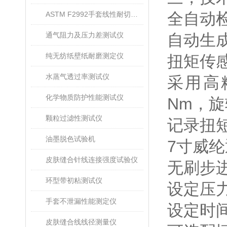
全自动
ASTM F2992手套线性耐切割性能试验仪
通气阻力及压力差测试仪
自动生
纯无纺纸壁纸耐磨测定仪
扭矩传
水蒸气透过率测试仪
采用高
化学物质防护性能测试仪
Nm
，旋
颗粒过滤性测试仪
记录扭
油墨脱色试验机
7
寸威纶
皮肤缝合针线连接强度试验仪
无刷步
环型带初粘测试仪
设定压
手套不泄漏性能测定仪
设定时
皮肤缝合线线径测量仪