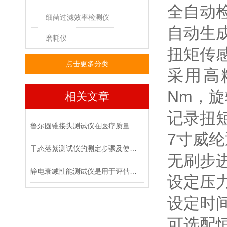
全自动
细菌过滤效率检测仪
自动生
磨耗仪
扭矩传
点击更多分类
采用高
Nm
，旋
相关文章
记录扭
鲁尔圆锥接头测试仪在医疗质量管控中的具体作用
7
寸威纶
干态落絮测试仪的测定步骤及使用注意事项
无刷步
静电衰减性能测试仪是用于评估材料静电消散能力的专用设备
设定压
设定时
可选配