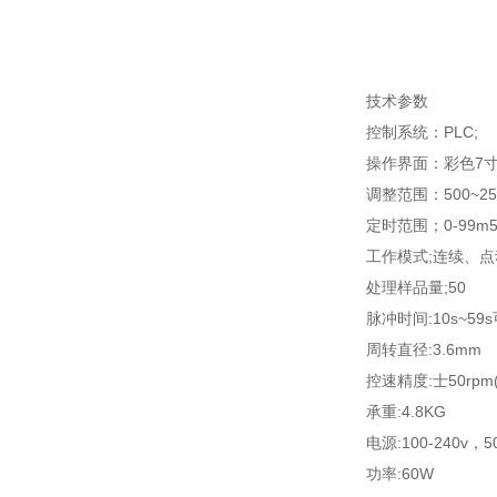
技术参数
控制系统：
PLC;
操作界面：彩色
7
调整范围：
500~2
定时范围；
0-99m5
工作模式
;
连续、点
处理样品量
;50
脉冲时间
:10s~59s
周转直径
:3.6mm
控速精度
:
士
50rpm
承重
:4.8KG
电源
:100-240v
，
5
功率
:60W