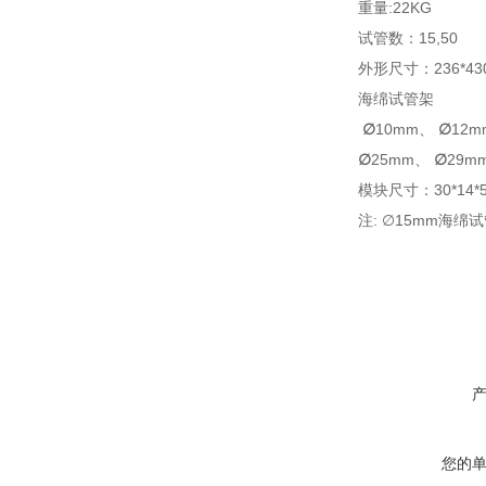
重量
:22KG
试管数：
15,50
外形尺寸：
236*4
海绵试管架
∅
10mm
、
∅
12m
∅
25mm
、
∅
29m
模块尺寸：
30*14*
注
:
∅
15mm
海绵试
您的