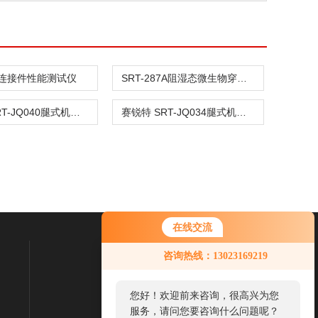
连接件性能测试仪
SRT-287A阻湿态微生物穿透测试仪
赛锐特 SRT-JQ040腿式机器人最大跳跃长度测试仪 性能稳定
赛锐特 SRT-JQ034腿式机器人行进直线度测试仪 专业操作
在线交流
咨询热线：13023169219
联系我们
联系电话：
您好！欢迎前来咨询，很高兴为您
服务，请问您要咨询什么问题呢？