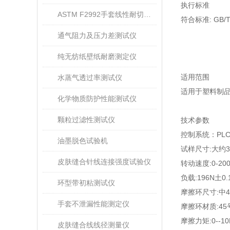
执行标准
ASTM F2992手套线性耐切割性能试验仪
符合标准
: GB/
通气阻力及压力差测试仪
纯无纺纸壁纸耐磨测定仪
适用范围
水蒸气透过率测试仪
适用于塑料制
化学物质防护性能测试仪
颗粒过滤性测试仪
技术参数
控制系统：
PLC
油墨脱色试验机
试样尺寸
:
大约
皮肤缝合针线连接强度试验仪
转动速度
:0-20
负载
:196N
土
0.
环型带初粘测试仪
摩擦环尺寸
:
中
手套不泄漏性能测定仪
摩擦环材质
:45
摩擦力矩
:0--1
皮肤缝合线线径测量仪