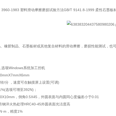
T 3960-1983
塑料滑动摩擦磨损试验方法
GB/T 9141.8-1999
柔性石墨板
品、橡胶制品、石墨板材或其他复合材料的滑动摩擦，磨损性能测试，也
,
选项
Windows
系统加工控机
30mmX7mmX6mm
0
转
/
分
，速度可在触摸屏上设置
(
可调
)
1%(
选项
可增至
392N)
；
40X10mm
，倒角
0.5X45
，外圆表面与内圆同心度偏差小于
0.01
号钢淬火热处理
HRC40-45
外圆表面光洁度
高
0N
·
m
，
精度
1%