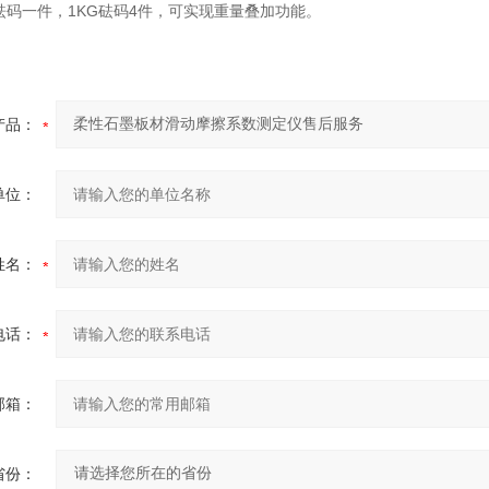
砝码一件，
1KG
砝码
4
件，可实现重量叠加功能。
产品：
单位：
姓名：
电话：
邮箱：
省份：