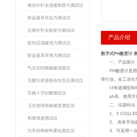
缝合针针尖强度刺穿力测试仪
听诊器耳环拉力测试仪
注射针针尖刺穿力测试仪
产品介绍
纺织品顶破强力测试仪
数字式PH酸度计 
听诊器耳环弹力测试仪
一、产品简介
气压式织物胀破强度仪
PH酸度计是用于
等行业。在工业生产
无菌注射器密合性负压测试仪
计有玻璃型和电极
百格十字刮擦测试仪
ph高、使用方
二、仪器特点
卫生纸球形耐破度测定仪
1、3 1/2位L
剥离强度测试仪
2、.具有手动
汽车内饰材料雾化测定仪
3、可采用一点