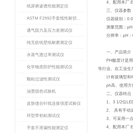
4、配用本厂:E-
纸尿裤渗透性能测定仪
三、仪器参数
ASTM F2992手套线性耐切割性能试验仪
仪器级别：0.0
测量范围：pH：(0.
通气阻力及压力差测试仪
分辨率：pH：0.0
纯无纺纸壁纸耐磨测定仪
一、产品简介
水蒸气透过率测试仪
PH酸度计是用于
化学物质防护性能测试仪
等行业。在工业生产
计有玻璃型和电极
颗粒过滤性测试仪
ph高、使用方
油墨脱色试验机
二、仪器特点
1、3 1/2位L
皮肤缝合针线连接强度试验仪
2、.具有手动
环型带初粘测试仪
3、可采用一点
4、配用本厂:E-
手套不泄漏性能测定仪