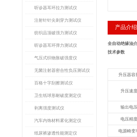
听诊器耳环拉力测试仪
注射针针尖刺穿力测试仪
产品介绍
纺织品顶破强力测试仪
全自动绝缘油介
听诊器耳环弹力测试仪
技术参数
气压式织物胀破强度仪
无菌注射器密合性负压测试仪
升压器容
百格十字刮擦测试仪
升压速
卫生纸球形耐破度测定仪
输出电
剥离强度测试仪
电压精
汽车内饰材料雾化测定仪
电源畸变
纸尿裤渗透性能测定仪