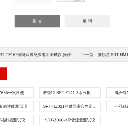
RT-TE169智能双显绝缘电阻测试仪 操作规程
下一篇 :
赛锐特 SRT-NM113
赛锐特 SRT-Z655一次性使用血路产品阻血性测试仪 质量保证
赛锐特 SRT-Z141-3水分损失测量仪
缝合针
衰减性能测试仪
SRT-HZ021注射器密合性正压测试仪
小孔径
10百格刮擦测试仪
SRT-Z060-3导管流量测试仪