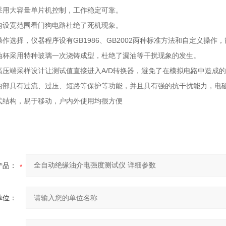
采用大容量单片机控制，工作稳定可靠。
内设宽范围看门狗电路杜绝了死机现象。
操作选择，仪器程序设有GB1986、GB2002两种标准方法和自定义操
油杯采用特种玻璃一次浇铸成型，杜绝了漏油等干扰现象的发生。
高压端采样设计让测试值直接进入A/D转换器，避免了在模拟电路中造成
内部具有过流、过压、短路等保护等功能，并且具有强的抗干扰能力，电
式结构，易于移动，户内外使用均很方便
产品：
单位：