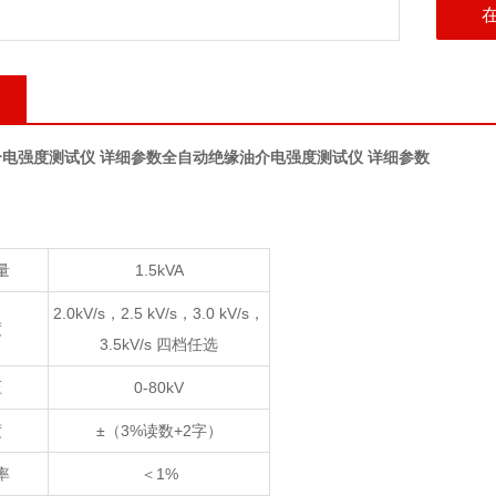
电强度测试仪 详细参数
全自动绝缘油介电强度测试仪 详细参数
量
1.5kVA
2.0kV/s，2.5 kV/s，3.0 kV/s，
度
3.5kV/s 四档任选
压
0-80kV
度
±（3%读数+2字）
率
＜1%