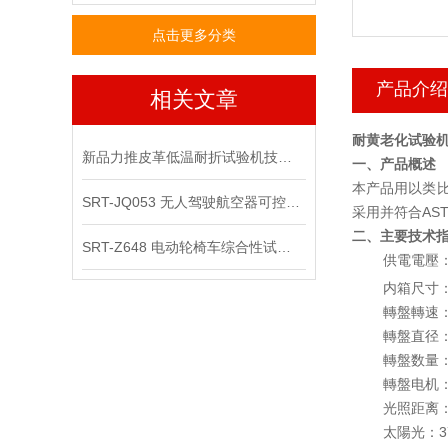
点击更多分类
产品介绍
相关文章
耐黄老化试验机
新品力推皮革低温耐折试验机技术讲解
一、
产品
概述
本产品用以类
SRT-JQ053 无人驾驶航空器可控性综合试验机可以用在那些场景
采用并符合
AST
二、主要
技术
SRT-Z648 电动轮椅车综合性试验机的应用领域有哪些
供電電壓
内箱尺寸
轉盤轉速
轉盤
直径
轉盤
数量
轉盤
电机
光照距离
太陽光：
3