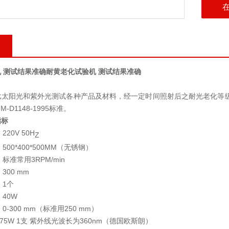
 测试结果准确
耐黄老化试验机 测试结果准确
比太阳光和紫外光测试各种产品及材料，经一定时间照射后之耐光老化等
M-D1148-1995
标准。
指标
：
220V 50H
Z
：
500*400*500MM
（无锈钢）
：
标准常用
3RPM/min
：
300
mm
：
1
个
：
40W
：
0-300
mm（标准用250 mm）
7
5W 1
支
紫外线光波长为
36
0nm（德国欧斯朗）