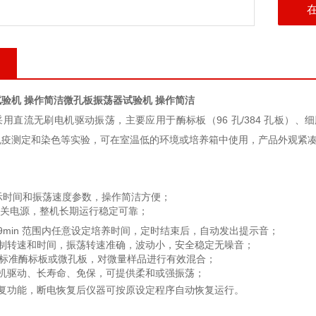
验机 操作简洁
微孔板振荡器试验机 操作简洁
用直流无刷电机驱动振荡，主要应用于酶标板（96 孔/384 孔板）、细胞
免疫测定和染色等实验，可在室温低的环境或培养箱中使用，产品
外观紧
显示时间和振荡速度参数，操作简洁方便；
关电源，整机长期运行稳定可靠；
9
m
i
n
范围内任意设定培养时间，定时结束后，自动发出提示音；
控制转速和时间，振荡转速准确，波动小，安
全稳定无噪音；
标准酶标板或微孔板，对微量样品进行
有效
混合；
电机驱动、长寿命、免保，可提供柔和或强
振荡；
恢复功能，断电恢复后仪器可按原设定程序自动恢复运行。
：