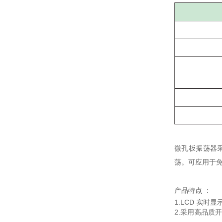
微孔板振荡器采
荡。可应用于
产品特点
：
1.
LCD 实时
2.
采用高品质开