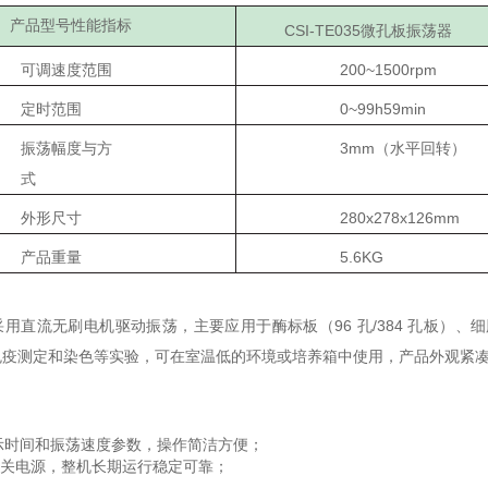
产品型号性能指标
CSI-TE035
微孔板振荡器
可调速度范围
200~1500rpm
定时范围
0~99h59min
振荡幅度与方
3mm（水平回转）
式
外形尺寸
280x278x126mm
产品重量
5.6KG
用直流无刷电机驱动振荡，主要应用于酶标板（96 孔/384 孔板）、细胞
免疫测定和染色等实验，可在室温低的环境或培养箱中使用，产品
外观紧
显示时间和振荡速度参数，操作简洁方便；
关电源，整机长期运行稳定可靠；