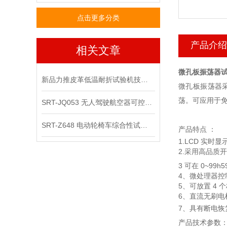
点击更多分类
产品介绍
相关文章
微孔板振荡器试
新品力推皮革低温耐折试验机技术讲解
微孔板振荡器采
荡。可应用于
SRT-JQ053 无人驾驶航空器可控性综合试验机可以用在那些场景
SRT-Z648 电动轮椅车综合性试验机的应用领域有哪些
产品特点
：
1.
LCD 实时
2.
采用高品质开
3
可在
0
~
99
h5
4、微处理器
5
、可放置
4
个
6、直流无刷
7、具有断电
产品技术参数