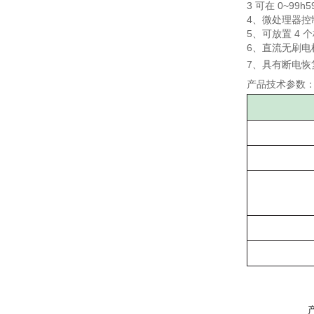
3
可在
0
~
99
h5
4、微处理器
5
、可放置
4
个
6、直流无刷
7、具有断电
产品技术参数