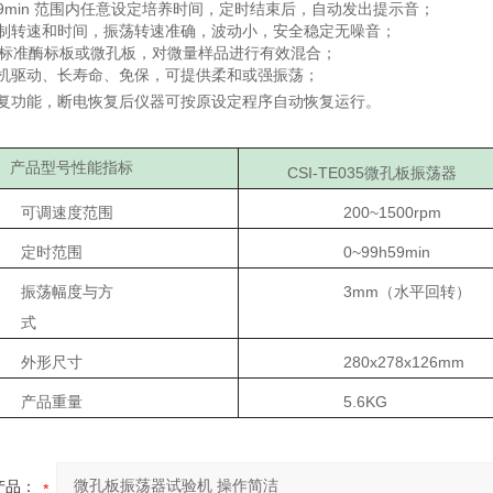
9
m
i
n
范围内任意设定培养时间，定时结束后，自动发出提示音；
控制转速和时间，振荡转速准确，波动小，安
全稳定无噪音；
标准酶标板或微孔板，对微量样品进行
有效
混合；
电机驱动、长寿命、免保，可提供柔和或强
振荡；
恢复功能，断电恢复后仪器可按原设定程序自动恢复运行。
：
产品型号性能指标
CSI-TE035
微孔板振荡器
可调速度范围
200~1500rpm
定时范围
0~99h59min
振荡幅度与方
3mm（水平回转）
式
外形尺寸
280x278x126mm
产品重量
5.6KG
产品：