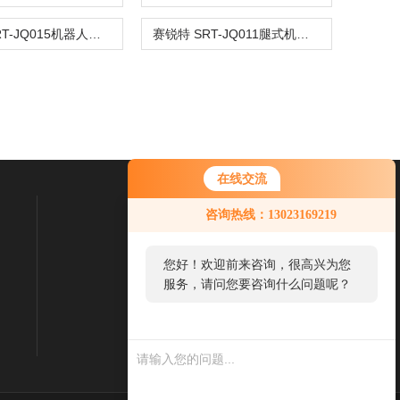
赛锐特 SRT-JQ015机器人静态稳定性试验机 质量保证
赛锐特 SRT-JQ011腿式机器人最大跨越距离试验机 性能稳定
在线交流
咨询热线：13023169219
联系我们
联系电话：
您好！欢迎前来咨询，很高兴为您
服务，请问您要咨询什么问题呢？
021-57853778
您好，看您停留很久了，是否找到
了需求产品，您可以直接在线与我
联系！