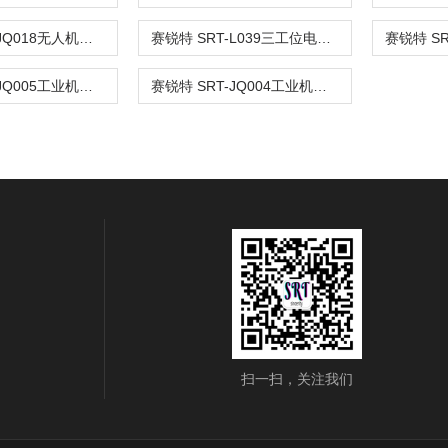
赛锐特 SRT-JQ018无人机跌落试验台 性能稳定
赛锐特 SRT-L039三工位电脑版液体持续燃烧试验仪 专业生产
赛锐特 SRT-JQ005工业机器人沙尘防护试验机 符合标准
赛锐特 SRT-JQ004工业机器人机械环境倾斜和摇摆可靠性试验机
扫一扫，关注我们