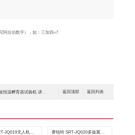
写阿拉伯数字），如：三加四=7
孔板恒温孵育器试验机 讲解描述
返回顶部
返回列表
赛锐特 SRT-JQ019无人机螺旋桨叶平衡试验机 质量保证
赛锐特 SRT-JQ020多旋翼无人机电池跌落试验机 专业生产