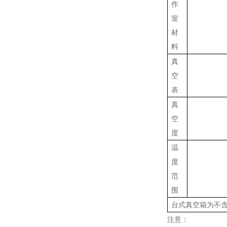
作
室
材
料
真
空
表
真
空
度
温
度
范
围
台式真空箱为不
注意：