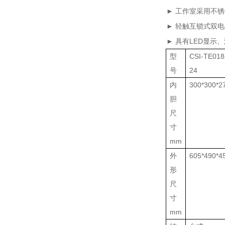
►
工作室采用不锈
►
轻触互锁式双电
►
具有LED显示
型
CSI-TE018
号
24
内
300*300*2
胆
尺
寸
mm
外
605*490*4
形
尺
寸
mm