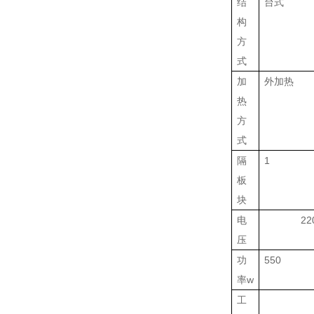
结
台式
构
方
式
加
外加热
热
方
式
隔
1
板
块
电
22
压
功
550
率
w
工