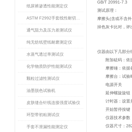
GB/T 20991-7.3
纸尿裤渗透性能测定仪
测试原理
：
ASTM F2992手套线性耐切割性能试验仪
摩擦头
(
含或不含外
掉色灰卡比对，评
通气阻力及压力差测试仪
纯无纺纸壁纸耐磨测定仪
仪器由以下几部分
水蒸气透过率测试仪
附加砝码：依据
化学物质防护性能测试仪
摩擦锤：依据各
摩擦台：试验时
颗粒过滤性测试仪
电源开关
油墨脱色试验机
延伸螺旋旋钮：通
计时器：设置并
皮肤缝合针线连接强度试验仪
开始暂停按键
环型带初粘测试仪
仪器技术参数
仪器尺寸：
28
手套不泄漏性能测定仪