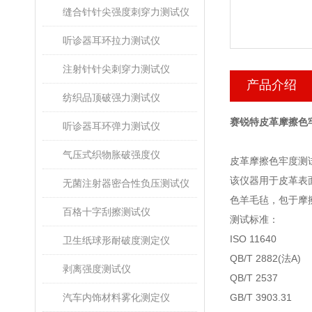
缝合针针尖强度刺穿力测试仪
听诊器耳环拉力测试仪
注射针针尖刺穿力测试仪
产品介绍
纺织品顶破强力测试仪
赛锐特皮革摩擦色
听诊器耳环弹力测试仪
气压式织物胀破强度仪
皮革摩擦色牢度测
该仪器用于皮革表
无菌注射器密合性负压测试仪
色羊毛毡，包于摩
百格十字刮擦测试仪
测试标准
：
ISO 11640
卫生纸球形耐破度测定仪
QB/T 2882(
法
A)
剥离强度测试仪
QB/T 2537
汽车内饰材料雾化测定仪
GB/T 3903.31