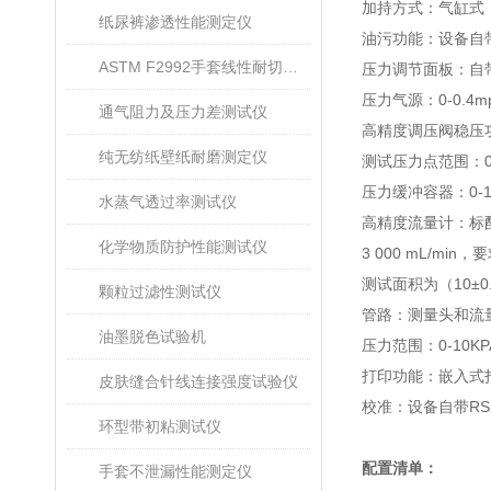
加持方式：气缸式
纸尿裤渗透性能测定仪
油污功能：设备自
ASTM F2992手套线性耐切割性能试验仪
压力调节面板：自
压力气源：0-0.4
通气阻力及压力差测试仪
高精度调压阀稳压
纯无纺纸壁纸耐磨测定仪
测试压力点范围：0.74 k
压力缓冲容器：0-
水蒸气透过率测试仪
高精度流量计：标配0-
化学物质防护性能测试仪
3 000 mL/min，
测试面积为（10±0.
颗粒过滤性测试仪
管路：测量头和流量
油墨脱色试验机
压力范围：0-10KPA
打印功能：嵌入式
皮肤缝合针线连接强度试验仪
校准：设备自带RS
环型带初粘测试仪
配置清单：
手套不泄漏性能测定仪