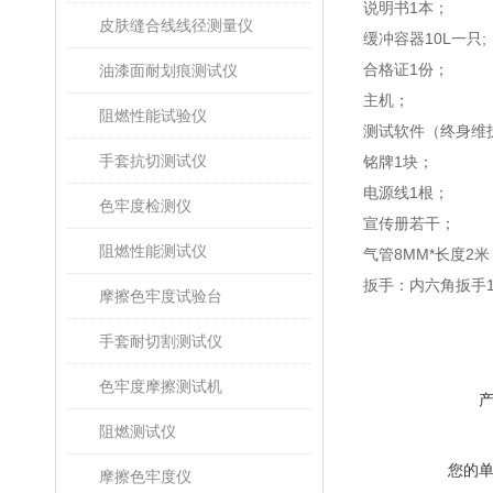
说明书1本；
皮肤缝合线线径测量仪
缓冲容器10L一只;
合格证1份；
油漆面耐划痕测试仪
主机；
阻燃性能试验仪
测试软件（终身维
手套抗切测试仪
铭牌1块；
电源线1根；
色牢度检测仪
宣传册若干；
阻燃性能测试仪
气管8MM*长度2米
扳手：内六角扳手
摩擦色牢度试验台
手套耐切割测试仪
色牢度摩擦测试机
阻燃测试仪
您的
摩擦色牢度仪